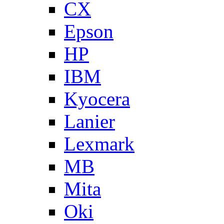
CX
Epson
HP
IBM
Kyocera
Lanier
Lexmark
MB
Mita
Oki