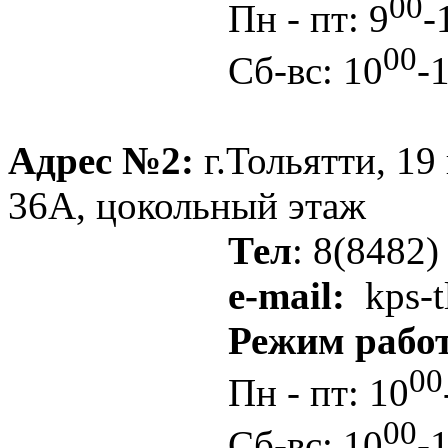
00
Пн - пт: 9
-
00
Сб-вс: 10
-
Адрес №2
:
г.Тольятти, 19 
36А, цокольный этаж
Тел
: 8(8482)
e-mail:
kps-t
Режим работ
00
Пн - пт: 10
00
Сб-вс: 10
-