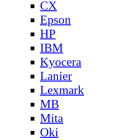
CX
Epson
HP
IBM
Kyocera
Lanier
Lexmark
MB
Mita
Oki