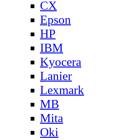
CX
Epson
HP
IBM
Kyocera
Lanier
Lexmark
MB
Mita
Oki