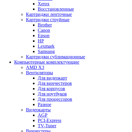
Xerox
Восстановленные
Картриджи ленточные
Картриджи струйные
Brother
Canon
Epson
HP
Lexmark
Samsung
Картриджи сублимационные
Компьютерные комплектующие
AMD X3
Вентиляторы
Для видеокарт
Для винчестеров
Для корпусов
Для ноутбуков
Для процессоров
Разное
Видеокарты
AGP
PCI-Express
TV-Tuner
Винчестеры