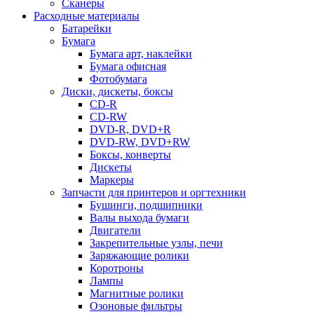
Сканеры
Расходные материалы
Батарейки
Бумага
Бумага арт, наклейки
Бумага офисная
Фотобумага
Диски, дискеты, боксы
CD-R
CD-RW
DVD-R, DVD+R
DVD-RW, DVD+RW
Боксы, конверты
Дискеты
Маркеры
Запчасти для принтеров и оргтехники
Бушинги, подшипники
Валы выхода бумаги
Двигатели
Закрепительные узлы, печи
Заряжающие ролики
Коротроны
Лампы
Магнитные ролики
Озоновые фильтры