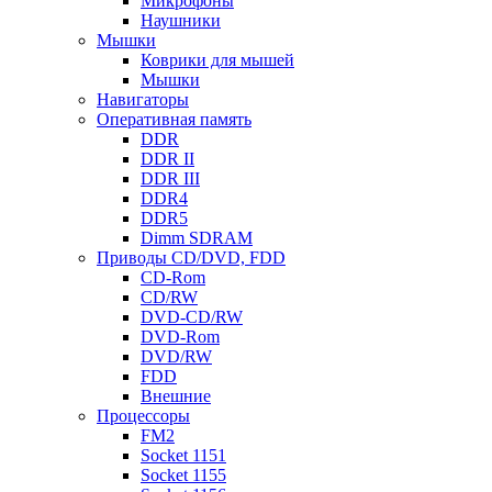
Микрофоны
Наушники
Мышки
Коврики для мышей
Мышки
Навигаторы
Оперативная память
DDR
DDR II
DDR III
DDR4
DDR5
Dimm SDRAM
Приводы СD/DVD, FDD
CD-Rom
CD/RW
DVD-CD/RW
DVD-Rom
DVD/RW
FDD
Внешние
Процессоры
FM2
Socket 1151
Socket 1155